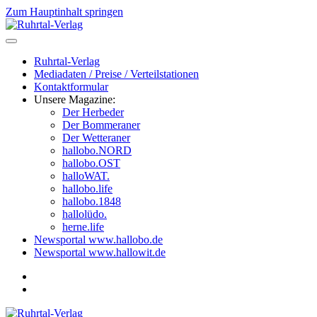
Zum Hauptinhalt springen
Ruhrtal-Verlag
Mediadaten / Preise / Verteilstationen
Kontaktformular
Unsere Magazine:
Der Herbeder
Der Bommeraner
Der Wetteraner
hallobo.NORD
hallobo.OST
halloWAT.
hallobo.life
hallobo.1848
hallolüdo.
herne.life
Newsportal www.hallobo.de
Newsportal www.hallowit.de