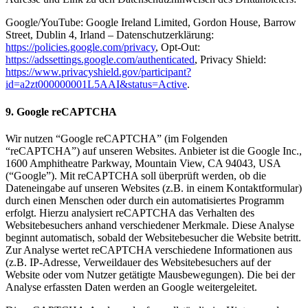
Google/YouTube: Google Ireland Limited, Gordon House, Barrow
Street, Dublin 4, Irland – Datenschutzerklärung:
https://policies.google.com/privacy
, Opt-Out:
https://adssettings.google.com/authenticated
, Privacy Shield:
https://www.privacyshield.gov/participant?
id=a2zt000000001L5AAI&status=Active
.
9. Google reCAPTCHA
Wir nutzen “Google reCAPTCHA” (im Folgenden
“reCAPTCHA”) auf unseren Websites. Anbieter ist die Google Inc.,
1600 Amphitheatre Parkway, Mountain View, CA 94043, USA
(“Google”). Mit reCAPTCHA soll überprüft werden, ob die
Dateneingabe auf unseren Websites (z.B. in einem Kontaktformular)
durch einen Menschen oder durch ein automatisiertes Programm
erfolgt. Hierzu analysiert reCAPTCHA das Verhalten des
Websitebesuchers anhand verschiedener Merkmale. Diese Analyse
beginnt automatisch, sobald der Websitebesucher die Website betritt.
Zur Analyse wertet reCAPTCHA verschiedene Informationen aus
(z.B. IP-Adresse, Verweildauer des Websitebesuchers auf der
Website oder vom Nutzer getätigte Mausbewegungen). Die bei der
Analyse erfassten Daten werden an Google weitergeleitet.