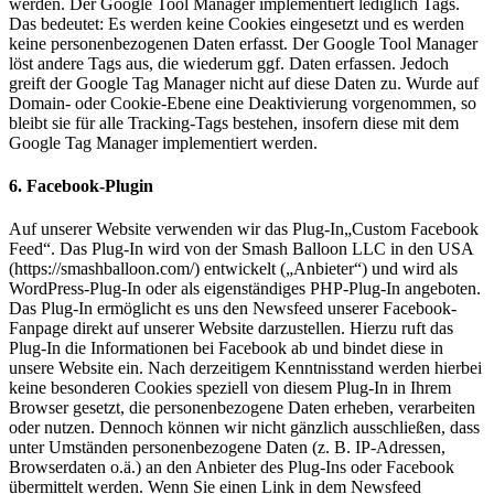
werden. Der Google Tool Manager implementiert lediglich Tags.
Das bedeutet: Es werden keine Cookies eingesetzt und es werden
keine personenbezogenen Daten erfasst. Der Google Tool Manager
löst andere Tags aus, die wiederum ggf. Daten erfassen. Jedoch
greift der Google Tag Manager nicht auf diese Daten zu. Wurde auf
Domain- oder Cookie-Ebene eine Deaktivierung vorgenommen, so
bleibt sie für alle Tracking-Tags bestehen, insofern diese mit dem
Google Tag Manager implementiert werden.
6. Facebook-Plugin
Auf unserer Website verwenden wir das Plug-In„Custom Facebook
Feed“. Das Plug-In wird von der Smash Balloon LLC in den USA
(https://smashballoon.com/) entwickelt („Anbieter“) und wird als
WordPress-Plug-In oder als eigenständiges PHP-Plug-In angeboten.
Das Plug-In ermöglicht es uns den Newsfeed unserer Facebook-
Fanpage direkt auf unserer Website darzustellen. Hierzu ruft das
Plug-In die Informationen bei Facebook ab und bindet diese in
unsere Website ein. Nach derzeitigem Kenntnisstand werden hierbei
keine besonderen Cookies speziell von diesem Plug-In in Ihrem
Browser gesetzt, die personenbezogene Daten erheben, verarbeiten
oder nutzen. Dennoch können wir nicht gänzlich ausschließen, dass
unter Umständen personenbezogene Daten (z. B. IP-Adressen,
Browserdaten o.ä.) an den Anbieter des Plug-Ins oder Facebook
übermittelt werden. Wenn Sie einen Link in dem Newsfeed