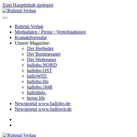
Zum Hauptinhalt springen
Ruhrtal-Verlag
Mediadaten / Preise / Verteilstationen
Kontaktformular
Unsere Magazine:
Der Herbeder
Der Bommeraner
Der Wetteraner
hallobo.NORD
hallobo.OST
halloWAT.
hallobo.life
hallobo.1848
hallolüdo.
herne.life
Newsportal www.hallobo.de
Newsportal www.hallowit.de