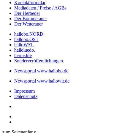
Kontaktformular
Mediadaten / Preise / AGBs
Der Herbeder
Der Bommeraner
Der Wetteraner
hallobo.NORD
hallobo.OST
halloWAT.
halloluedo.
herne.life
Sonderveröffentlichungen
Newsportal www.hallobo.de
Newsportal www.hallowit.de
Impressum
Datenschutz
zum Seitenanfang