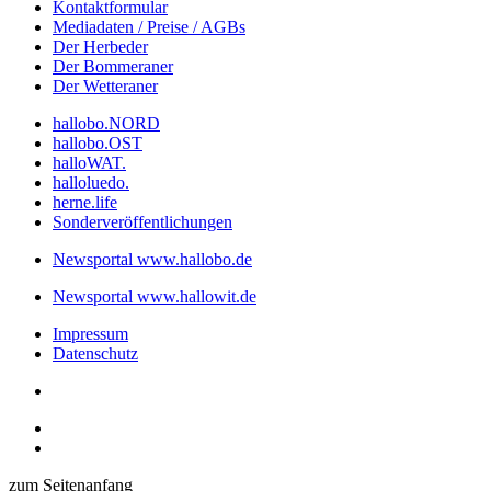
Kontaktformular
Mediadaten / Preise / AGBs
Der Herbeder
Der Bommeraner
Der Wetteraner
hallobo.NORD
hallobo.OST
halloWAT.
halloluedo.
herne.life
Sonderveröffentlichungen
Newsportal www.hallobo.de
Newsportal www.hallowit.de
Impressum
Datenschutz
zum Seitenanfang