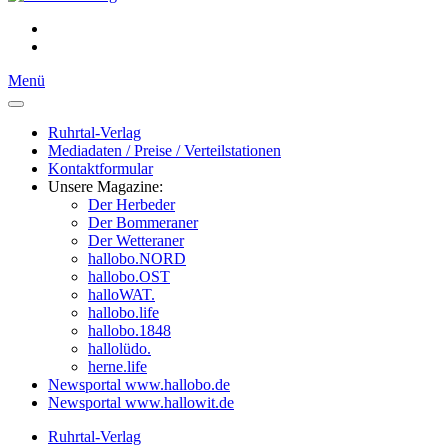
Menü
Ruhrtal-Verlag
Mediadaten / Preise / Verteilstationen
Kontaktformular
Unsere Magazine:
Der Herbeder
Der Bommeraner
Der Wetteraner
hallobo.NORD
hallobo.OST
halloWAT.
hallobo.life
hallobo.1848
hallolüdo.
herne.life
Newsportal www.hallobo.de
Newsportal www.hallowit.de
Ruhrtal-Verlag