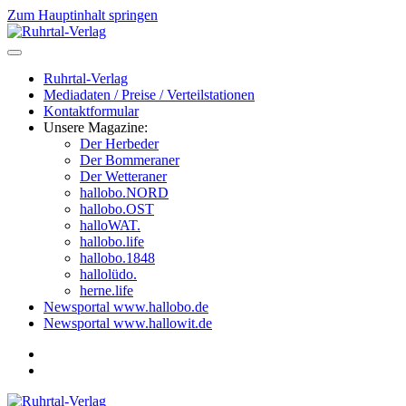
Zum Hauptinhalt springen
Ruhrtal-Verlag
Mediadaten / Preise / Verteilstationen
Kontaktformular
Unsere Magazine:
Der Herbeder
Der Bommeraner
Der Wetteraner
hallobo.NORD
hallobo.OST
halloWAT.
hallobo.life
hallobo.1848
hallolüdo.
herne.life
Newsportal www.hallobo.de
Newsportal www.hallowit.de