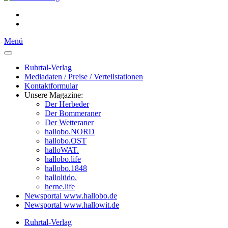
Menü
Ruhrtal-Verlag
Mediadaten / Preise / Verteilstationen
Kontaktformular
Unsere Magazine:
Der Herbeder
Der Bommeraner
Der Wetteraner
hallobo.NORD
hallobo.OST
halloWAT.
hallobo.life
hallobo.1848
hallolüdo.
herne.life
Newsportal www.hallobo.de
Newsportal www.hallowit.de
Ruhrtal-Verlag