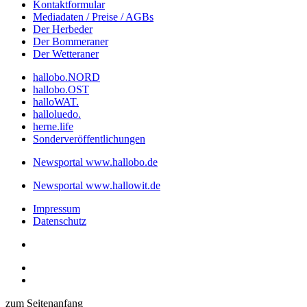
Kontaktformular
Mediadaten / Preise / AGBs
Der Herbeder
Der Bommeraner
Der Wetteraner
hallobo.NORD
hallobo.OST
halloWAT.
halloluedo.
herne.life
Sonderveröffentlichungen
Newsportal www.hallobo.de
Newsportal www.hallowit.de
Impressum
Datenschutz
zum Seitenanfang