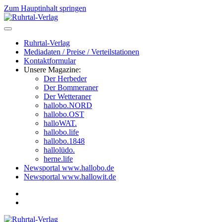
Zum Hauptinhalt springen
Ruhrtal-Verlag
Mediadaten / Preise / Verteilstationen
Kontaktformular
Unsere Magazine:
Der Herbeder
Der Bommeraner
Der Wetteraner
hallobo.NORD
hallobo.OST
halloWAT.
hallobo.life
hallobo.1848
hallolüdo.
herne.life
Newsportal www.hallobo.de
Newsportal www.hallowit.de