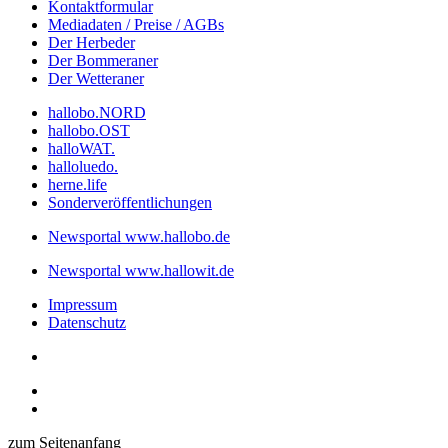
Kontaktformular
Mediadaten / Preise / AGBs
Der Herbeder
Der Bommeraner
Der Wetteraner
hallobo.NORD
hallobo.OST
halloWAT.
halloluedo.
herne.life
Sonderveröffentlichungen
Newsportal www.hallobo.de
Newsportal www.hallowit.de
Impressum
Datenschutz
zum Seitenanfang