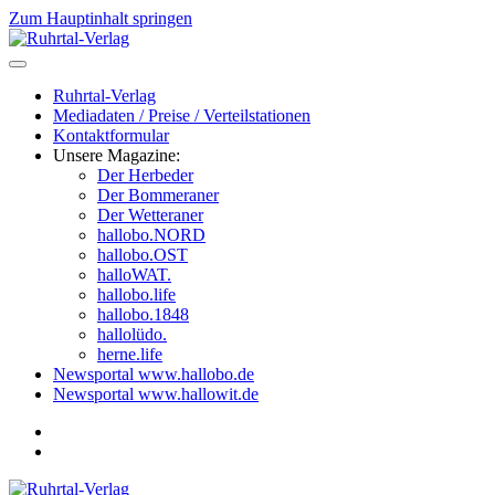
Zum Hauptinhalt springen
Ruhrtal-Verlag
Mediadaten / Preise / Verteilstationen
Kontaktformular
Unsere Magazine:
Der Herbeder
Der Bommeraner
Der Wetteraner
hallobo.NORD
hallobo.OST
halloWAT.
hallobo.life
hallobo.1848
hallolüdo.
herne.life
Newsportal www.hallobo.de
Newsportal www.hallowit.de