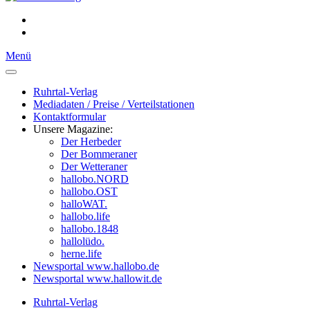
Menü
Ruhrtal-Verlag
Mediadaten / Preise / Verteilstationen
Kontaktformular
Unsere Magazine:
Der Herbeder
Der Bommeraner
Der Wetteraner
hallobo.NORD
hallobo.OST
halloWAT.
hallobo.life
hallobo.1848
hallolüdo.
herne.life
Newsportal www.hallobo.de
Newsportal www.hallowit.de
Ruhrtal-Verlag