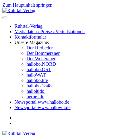
Zum Hauptinhalt springen
Ruhrtal-Verlag
Mediadaten / Preise / Verteilstationen
Kontaktformular
Unsere Magazine:
Der Herbeder
Der Bommeraner
Der Wetteraner
hallobo.NORD
hallobo.OST
halloWAT.
hallobo.life
hallobo.1848
hallolüdo.
herne.life
Newsportal www.hallobo.de
Newsportal www.hallowit.de