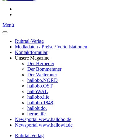
Menü
Ruhrtal-Verlag
Mediadaten / Preise / Verteilstationen
Kontaktformular
Unsere Magazine:
Der Herbeder
Der Bommeraner
Der Wetteraner
hallobo.NORD
hallobo.OST
halloWAT.
hallobo.life
hallobo.1848
hallolüdo.
herne.life
Newsportal www.hallobo.de
Newsportal www.hallowit.de
Ruhrtal-Verlag