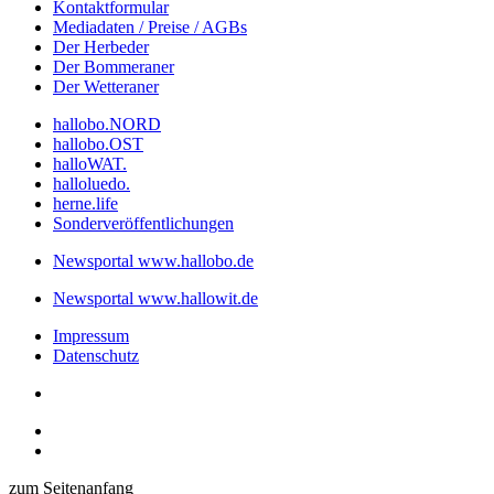
Kontaktformular
Mediadaten / Preise / AGBs
Der Herbeder
Der Bommeraner
Der Wetteraner
hallobo.NORD
hallobo.OST
halloWAT.
halloluedo.
herne.life
Sonderveröffentlichungen
Newsportal www.hallobo.de
Newsportal www.hallowit.de
Impressum
Datenschutz
zum Seitenanfang