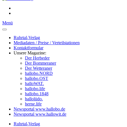
Menü
Ruhrtal-Verlag
Mediadaten / Preise / Verteilstationen
Kontaktformular
Unsere Magazine:
Der Herbeder
Der Bommeraner
Der Wetteraner
hallobo.NORD
hallobo.OST
halloWAT.
hallobo.life
hallobo.1848
hallolüdo.
herne.life
Newsportal www.hallobo.de
Newsportal www.hallowit.de
Ruhrtal-Verlag