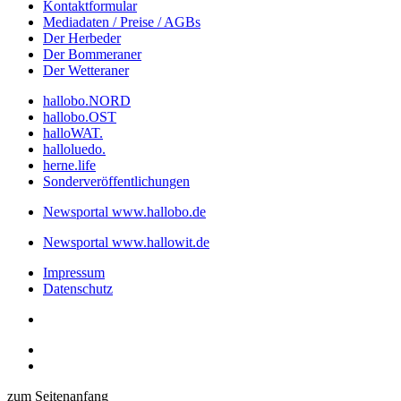
Kontaktformular
Mediadaten / Preise / AGBs
Der Herbeder
Der Bommeraner
Der Wetteraner
hallobo.NORD
hallobo.OST
halloWAT.
halloluedo.
herne.life
Sonderveröffentlichungen
Newsportal www.hallobo.de
Newsportal www.hallowit.de
Impressum
Datenschutz
zum Seitenanfang