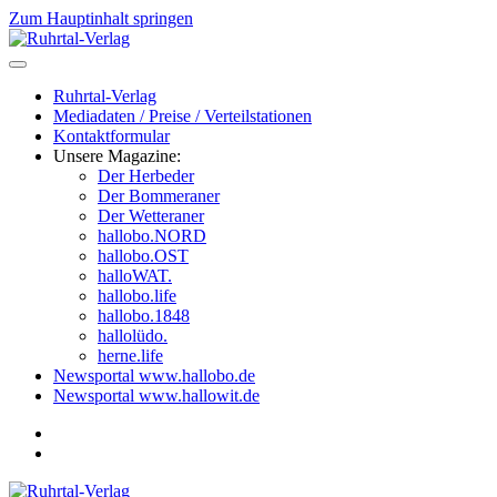
Zum Hauptinhalt springen
Ruhrtal-Verlag
Mediadaten / Preise / Verteilstationen
Kontaktformular
Unsere Magazine:
Der Herbeder
Der Bommeraner
Der Wetteraner
hallobo.NORD
hallobo.OST
halloWAT.
hallobo.life
hallobo.1848
hallolüdo.
herne.life
Newsportal www.hallobo.de
Newsportal www.hallowit.de