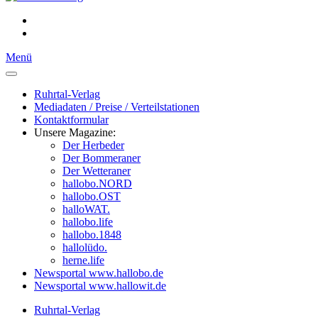
Menü
Ruhrtal-Verlag
Mediadaten / Preise / Verteilstationen
Kontaktformular
Unsere Magazine:
Der Herbeder
Der Bommeraner
Der Wetteraner
hallobo.NORD
hallobo.OST
halloWAT.
hallobo.life
hallobo.1848
hallolüdo.
herne.life
Newsportal www.hallobo.de
Newsportal www.hallowit.de
Ruhrtal-Verlag