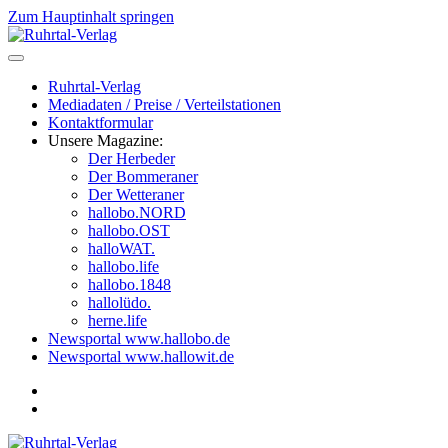
Zum Hauptinhalt springen
Ruhrtal-Verlag
Mediadaten / Preise / Verteilstationen
Kontaktformular
Unsere Magazine:
Der Herbeder
Der Bommeraner
Der Wetteraner
hallobo.NORD
hallobo.OST
halloWAT.
hallobo.life
hallobo.1848
hallolüdo.
herne.life
Newsportal www.hallobo.de
Newsportal www.hallowit.de