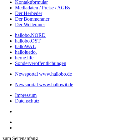
Kontaktformular
Mediadaten / Preise / AGBs
Der Herbeder
Der Bommeraner
Der Wetteraner
hallobo.NORD
hallobo.OST
halloWAT.
halloluedo.
herne.life
Sonderveröffentlichungen
Newsportal www.hallobo.de
Newsportal www.hallowit.de
Impressum
Datenschutz
zum Seitenanfang