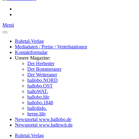
Menü
Ruhrtal-Verlag
Mediadaten / Preise / Verteilstationen
Kontaktformular
Unsere Magazine:
Der Herbeder
Der Bommeraner
Der Wetteraner
hallobo.NORD
hallobo.OST
halloWAT.
hallobo.life
hallobo.1848
hallolüdo.
herne.life
Newsportal www.hallobo.de
Newsportal www.hallowit.de
Ruhrtal-Verlag