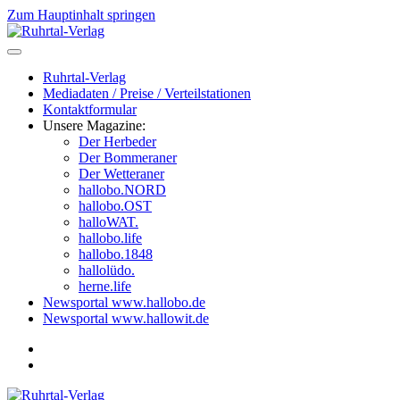
Zum Hauptinhalt springen
Ruhrtal-Verlag
Mediadaten / Preise / Verteilstationen
Kontaktformular
Unsere Magazine:
Der Herbeder
Der Bommeraner
Der Wetteraner
hallobo.NORD
hallobo.OST
halloWAT.
hallobo.life
hallobo.1848
hallolüdo.
herne.life
Newsportal www.hallobo.de
Newsportal www.hallowit.de