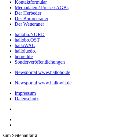
Kontaktformular
Mediadaten / Preise / AGBs
Der Herbeder
Der Bommeraner
Der Wetteraner
hallobo.NORD
hallobo.OST
halloWAT.
halloluedo.
herne.life
Sonderveröffentlichungen
Newsportal www.hallobo.de
Newsportal www.hallowit.de
Impressum
Datenschutz
zum Seitenanfang