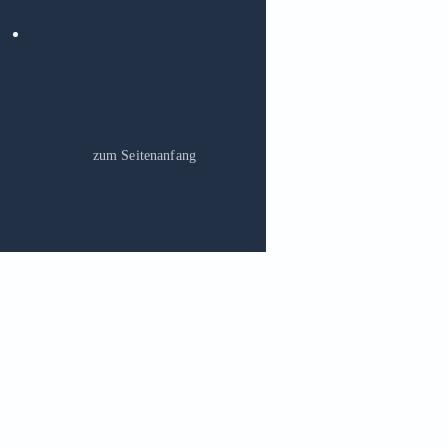
zum Seitenanfang