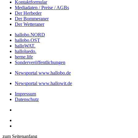
Kontaktformular
Mediadaten / Preise / AGBs
Der Herbeder
Der Bommeraner
Der Wetteraner
hallobo.NORD
hallobo.OST
halloWAT.
halloluedo.
herne.life
Sonderveröffentlichungen
Newsportal www.hallobo.de
Newsportal www.hallowit.de
Impressum
Datenschutz
zum Seitenanfang