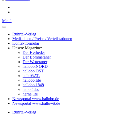
Menü
Ruhrtal-Verlag
Mediadaten / Preise / Verteilstationen
Kontaktformular
Unsere Magazine:
Der Herbeder
Der Bommeraner
Der Wetteraner
hallobo.NORD
hallobo.OST
halloWAT.
hallobo.life
hallobo.1848
hallolüdo.
herne.life
Newsportal www.hallobo.de
Newsportal www.hallowit.de
Ruhrtal-Verlag