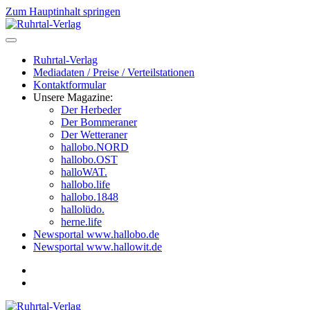
Zum Hauptinhalt springen
Ruhrtal-Verlag
Mediadaten / Preise / Verteilstationen
Kontaktformular
Unsere Magazine:
Der Herbeder
Der Bommeraner
Der Wetteraner
hallobo.NORD
hallobo.OST
halloWAT.
hallobo.life
hallobo.1848
hallolüdo.
herne.life
Newsportal www.hallobo.de
Newsportal www.hallowit.de