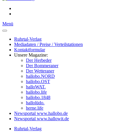
Menü
Ruhrtal-Verlag
Mediadaten / Preise / Verteilstationen
Kontaktformular
Unsere Magazine:
Der Herbeder
Der Bommeraner
Der Wetteraner
hallobo.NORD
hallobo.OST
halloWAT.
hallobo.life
hallobo.1848
hallolüdo.
herne.life
Newsportal www.hallobo.de
Newsportal www.hallowit.de
Ruhrtal-Verlag