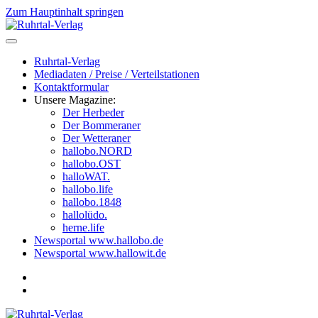
Zum Hauptinhalt springen
Ruhrtal-Verlag
Mediadaten / Preise / Verteilstationen
Kontaktformular
Unsere Magazine:
Der Herbeder
Der Bommeraner
Der Wetteraner
hallobo.NORD
hallobo.OST
halloWAT.
hallobo.life
hallobo.1848
hallolüdo.
herne.life
Newsportal www.hallobo.de
Newsportal www.hallowit.de