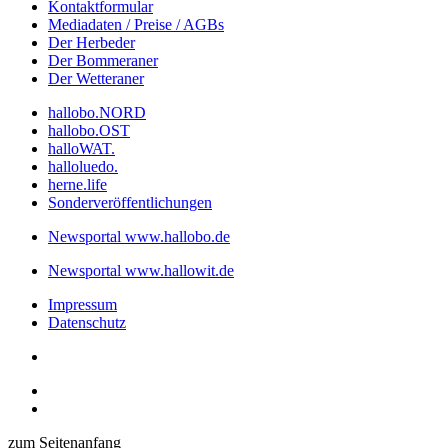
Kontaktformular
Mediadaten / Preise / AGBs
Der Herbeder
Der Bommeraner
Der Wetteraner
hallobo.NORD
hallobo.OST
halloWAT.
halloluedo.
herne.life
Sonderveröffentlichungen
Newsportal www.hallobo.de
Newsportal www.hallowit.de
Impressum
Datenschutz
zum Seitenanfang