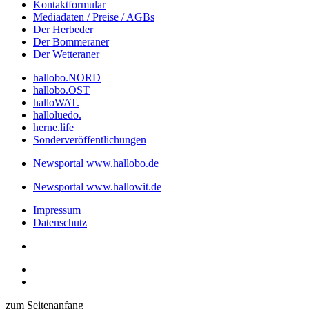
Kontaktformular
Mediadaten / Preise / AGBs
Der Herbeder
Der Bommeraner
Der Wetteraner
hallobo.NORD
hallobo.OST
halloWAT.
halloluedo.
herne.life
Sonderveröffentlichungen
Newsportal www.hallobo.de
Newsportal www.hallowit.de
Impressum
Datenschutz
zum Seitenanfang