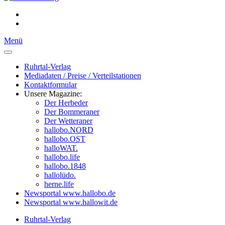
Menü
Ruhrtal-Verlag
Mediadaten / Preise / Verteilstationen
Kontaktformular
Unsere Magazine:
Der Herbeder
Der Bommeraner
Der Wetteraner
hallobo.NORD
hallobo.OST
halloWAT.
hallobo.life
hallobo.1848
hallolüdo.
herne.life
Newsportal www.hallobo.de
Newsportal www.hallowit.de
Ruhrtal-Verlag