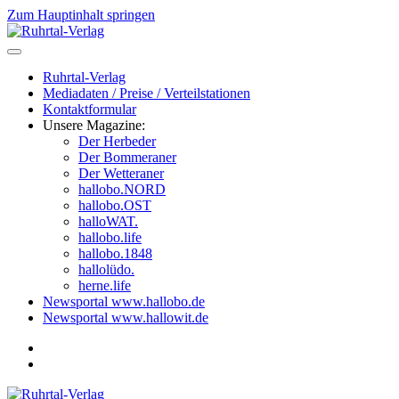
Zum Hauptinhalt springen
Ruhrtal-Verlag
Mediadaten / Preise / Verteilstationen
Kontaktformular
Unsere Magazine:
Der Herbeder
Der Bommeraner
Der Wetteraner
hallobo.NORD
hallobo.OST
halloWAT.
hallobo.life
hallobo.1848
hallolüdo.
herne.life
Newsportal www.hallobo.de
Newsportal www.hallowit.de