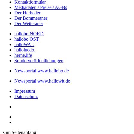
Kontaktformular
Mediadaten / Preise / AGBs
Der Herbeder
Der Bommeraner
Der Wetteraner
hallobo.NORD
hallobo.OST
halloWAT.
halloluedo.
herne.life
Sonderveröffentlichungen
Newsportal www.hallobo.de
Newsportal www.hallowit.de
Impressum
Datenschutz
zum Seitenanfang