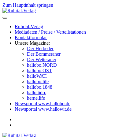
Zum Hauptinhalt springen
Ruhrtal-Verlag
Mediadaten / Preise / Verteilstationen
Kontaktformular
Unsere Magazine:
Der Herbeder
Der Bommeraner
Der Wetteraner
hallobo.NORD
hallobo.OST
halloWAT.
hallobo.life
hallobo.1848
hallolüdo.
herne.life
Newsportal www.hallobo.de
Newsportal www.hallowit.de