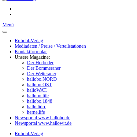
Menü
Ruhrtal-Verlag
Mediadaten / Preise / Verteilstationen
Kontaktformular
Unsere Magazine:
Der Herbeder
Der Bommeraner
Der Wetteraner
hallobo.NORD
hallobo.OST
halloWAT.
hallobo.life
hallobo.1848
hallolüdo.
herne.life
Newsportal www.hallobo.de
Newsportal www.hallowit.de
Ruhrtal-Verlag