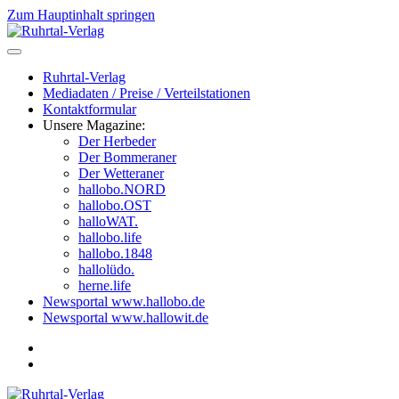
Zum Hauptinhalt springen
Ruhrtal-Verlag
Mediadaten / Preise / Verteilstationen
Kontaktformular
Unsere Magazine:
Der Herbeder
Der Bommeraner
Der Wetteraner
hallobo.NORD
hallobo.OST
halloWAT.
hallobo.life
hallobo.1848
hallolüdo.
herne.life
Newsportal www.hallobo.de
Newsportal www.hallowit.de