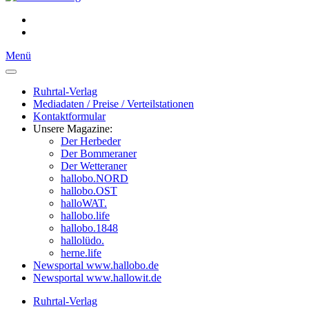
Menü
Ruhrtal-Verlag
Mediadaten / Preise / Verteilstationen
Kontaktformular
Unsere Magazine:
Der Herbeder
Der Bommeraner
Der Wetteraner
hallobo.NORD
hallobo.OST
halloWAT.
hallobo.life
hallobo.1848
hallolüdo.
herne.life
Newsportal www.hallobo.de
Newsportal www.hallowit.de
Ruhrtal-Verlag