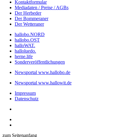
Kontaktformular
Mediadaten / Preise / AGBs
Der Herbeder
Der Bommeraner
Der Wetteraner
hallobo.NORD
hallobo.OST
halloWAT.
halloluedo.
herne.life
Sonderveröffentlichungen
Newsportal www.hallobo.de
Newsportal www.hallowit.de
Impressum
Datenschutz
zum Seitenanfang