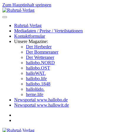
Zum Hauptinhalt springen
Ruhrtal-Verlag
Mediadaten / Preise / Verteilstationen
Kontaktformular
Unsere Magazine:
Der Herbeder
Der Bommeraner
Der Wetteraner
hallobo.NORD
hallobo.OST
halloWAT.
hallobo.life
hallobo.1848
hallolüdo.
herne.life
Newsportal www.hallobo.de
Newsportal www.hallowit.de