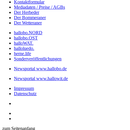
Kontaktformular
Mediadaten / Preise / AGBs
Der Herbeder
Der Bommeraner
Der Wetteraner
hallobo.NORD
hallobo.OST
halloWAT.
halloluedo.
herne.life
Sonderveröffentlichungen
Newsportal www.hallobo.de
Newsportal www.hallowit.de
Impressum
Datenschutz
zum Seitenanfang