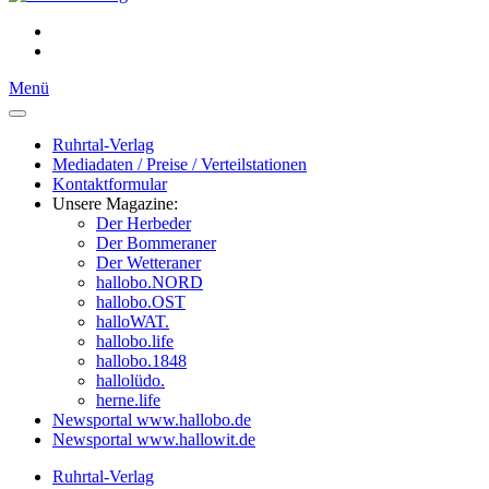
Menü
Ruhrtal-Verlag
Mediadaten / Preise / Verteilstationen
Kontaktformular
Unsere Magazine:
Der Herbeder
Der Bommeraner
Der Wetteraner
hallobo.NORD
hallobo.OST
halloWAT.
hallobo.life
hallobo.1848
hallolüdo.
herne.life
Newsportal www.hallobo.de
Newsportal www.hallowit.de
Ruhrtal-Verlag