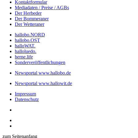
Kontaktformular
Mediadaten / Preise / AGBs
Der Herbeder
Der Bommeraner
Der Wetteraner
hallobo.NORD
hallobo.OST
halloWAT.
halloluedo.
herne.life
Sonderveröffentlichungen
Newsportal www.hallobo.de
Newsportal www.hallowit.de
Impressum
Datenschutz
zum Seitenanfang