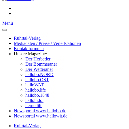
Menü
Ruhrtal-Verlag
Mediadaten / Preise / Verteilstationen
Kontaktformular
Unsere Magazine:
Der Herbeder
Der Bommeraner
Der Wetteraner
hallobo.NORD
hallobo.OST
halloWAT.
hallobo.life
hallobo.1848
hallolüdo.
herne.life
Newsportal www.hallobo.de
Newsportal www.hallowit.de
Ruhrtal-Verlag