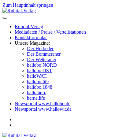
Zum Hauptinhalt springen
Ruhrtal-Verlag
Mediadaten / Preise / Verteilstationen
Kontaktformular
Unsere Magazine:
Der Herbeder
Der Bommeraner
Der Wetteraner
hallobo.NORD
hallobo.OST
halloWAT.
hallobo.life
hallobo.1848
hallolüdo.
herne.life
Newsportal www.hallobo.de
Newsportal www.hallowit.de